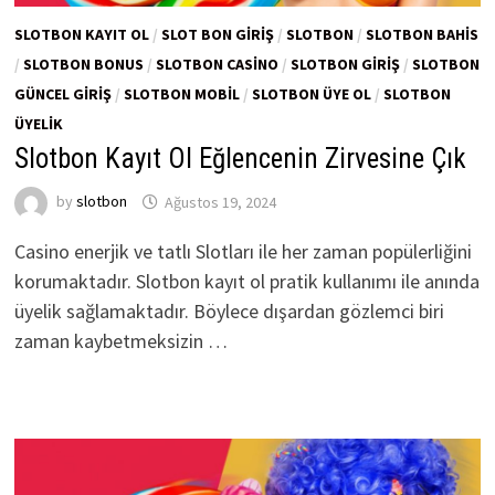
SLOTBON KAYIT OL
/
SLOT BON GIRIŞ
/
SLOTBON
/
SLOTBON BAHIS
/
SLOTBON BONUS
/
SLOTBON CASINO
/
SLOTBON GIRIŞ
/
SLOTBON
GÜNCEL GIRIŞ
/
SLOTBON MOBIL
/
SLOTBON ÜYE OL
/
SLOTBON
ÜYELIK
Slotbon Kayıt Ol Eğlencenin Zirvesine Çık
by
slotbon
Ağustos 19, 2024
Casino enerjik ve tatlı Slotları ile her zaman popülerliğini
korumaktadır. Slotbon kayıt ol pratik kullanımı ile anında
üyelik sağlamaktadır. Böylece dışardan gözlemci biri
zaman kaybetmeksizin …