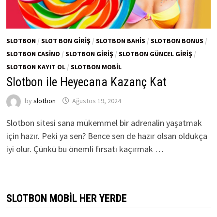
SLOTBON
/
SLOT BON GIRIŞ
/
SLOTBON BAHIS
/
SLOTBON BONUS
/
SLOTBON CASINO
/
SLOTBON GIRIŞ
/
SLOTBON GÜNCEL GIRIŞ
/
SLOTBON KAYIT OL
/
SLOTBON MOBIL
Slotbon ile Heyecana Kazanç Kat
by
slotbon
Ağustos 19, 2024
Slotbon sitesi sana mükemmel bir adrenalin yaşatmak
için hazır. Peki ya sen? Bence sen de hazır olsan oldukça
iyi olur. Çünkü bu önemli fırsatı kaçırmak …
SLOTBON MOBİL HER YERDE