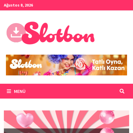
İçeriğe
Ağustos 8, 2026
geç
MENÜ