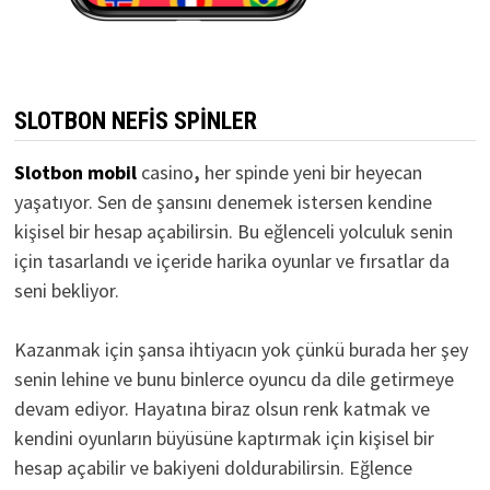
SLOTBON NEFİS SPİNLER
Slotbon mobil
casino
,
her spinde yeni bir heyecan
yaşatıyor. Sen de şansını denemek istersen kendine
kişisel bir hesap açabilirsin. Bu eğlenceli yolculuk senin
için tasarlandı ve içeride harika oyunlar ve fırsatlar da
seni bekliyor.
Kazanmak için şansa ihtiyacın yok çünkü burada her şey
senin lehine ve bunu binlerce oyuncu da dile getirmeye
devam ediyor. Hayatına biraz olsun renk katmak ve
kendini oyunların büyüsüne kaptırmak için kişisel bir
hesap açabilir ve bakiyeni doldurabilirsin. Eğlence