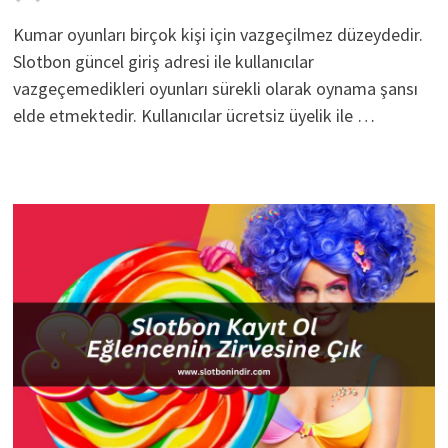
Kumar oyunları birçok kişi için vazgeçilmez düzeydedir.
Slotbon güncel giriş adresi ile kullanıcılar
vazgeçemedikleri oyunları sürekli olarak oynama şansı
elde etmektedir. Kullanıcılar ücretsiz üyelik ile …