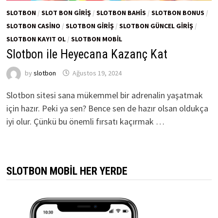
SLOTBON
/
SLOT BON GIRIŞ
/
SLOTBON BAHIS
/
SLOTBON BONUS
/
SLOTBON CASINO
/
SLOTBON GIRIŞ
/
SLOTBON GÜNCEL GIRIŞ
/
SLOTBON KAYIT OL
/
SLOTBON MOBIL
Slotbon ile Heyecana Kazanç Kat
by
slotbon
Ağustos 19, 2024
Slotbon sitesi sana mükemmel bir adrenalin yaşatmak
için hazır. Peki ya sen? Bence sen de hazır olsan oldukça
iyi olur. Çünkü bu önemli fırsatı kaçırmak …
SLOTBON MOBİL HER YERDE