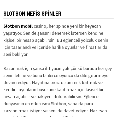
SLOTBON NEFİS SPİNLER
Slotbon mobil
casino
,
her spinde yeni bir heyecan
yaşatıyor. Sen de şansını denemek istersen kendine
kişisel bir hesap açabilirsin. Bu eğlenceli yolculuk senin
için tasarlandı ve içeride harika oyunlar ve fırsatlar da
seni bekliyor.
Kazanmak için şansa ihtiyacın yok çünkü burada her şey
senin lehine ve bunu binlerce oyuncu da dile getirmeye
devam ediyor. Hayatına biraz olsun renk katmak ve
kendini oyunların büyüsüne kaptırmak için kişisel bir
hesap açabilir ve bakiyeni doldurabilirsin. Eğlence
dünyasının en etkin ismi Slotbon, sana da para
kazandırmak istiyor ve seni de davet ediyor. Hazırsan