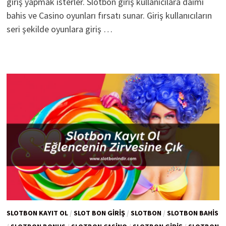
giriş yapmak isterler. Slotbon giriş kullanıcılara daimi
bahis ve Casino oyunları fırsatı sunar. Giriş kullanıcıların
seri şekilde oyunlara giriş …
SLOTBON KAYIT OL
/
SLOT BON GIRIŞ
/
SLOTBON
/
SLOTBON BAHIS