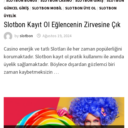
/
SLOTBON BONUS
/
SLOTBON CASINO
/
SLOTBON GIRIŞ
/
SLOTBON
GÜNCEL GIRIŞ
/
SLOTBON MOBIL
/
SLOTBON ÜYE OL
/
SLOTBON
ÜYELIK
Slotbon Kayıt Ol Eğlencenin Zirvesine Çık
by
slotbon
Ağustos 19, 2024
Casino enerjik ve tatlı Slotları ile her zaman popülerliğini
korumaktadır. Slotbon kayıt ol pratik kullanımı ile anında
üyelik sağlamaktadır. Böylece dışardan gözlemci biri
zaman kaybetmeksizin …