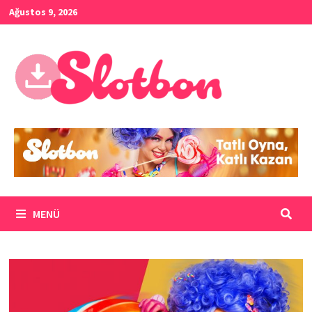
İçeriğe
Ağustos 9, 2026
geç
MENÜ