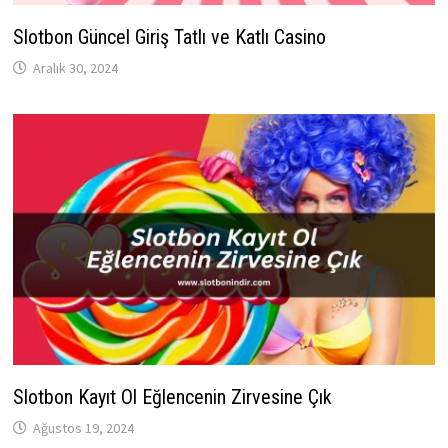
Slotbon Güncel Giriş Tatlı ve Katlı Casino
Aralık 30, 2024
Slotbon Kayıt Ol Eğlencenin Zirvesine Çık
Ağustos 19, 2024