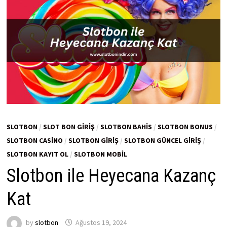
SLOTBON
/
SLOT BON GIRIŞ
/
SLOTBON BAHIS
/
SLOTBON BONUS
/
SLOTBON CASINO
/
SLOTBON GIRIŞ
/
SLOTBON GÜNCEL GIRIŞ
/
SLOTBON KAYIT OL
/
SLOTBON MOBIL
Slotbon ile Heyecana Kazanç
Kat
by
slotbon
Ağustos 19, 2024