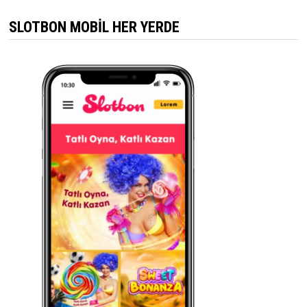
SLOTBON MOBİL HER YERDE