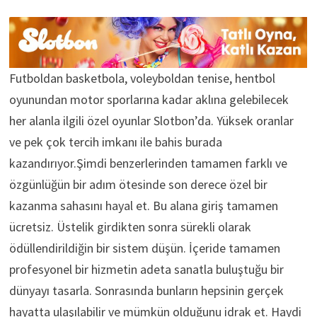
Futboldan basketbola, voleyboldan tenise, hentbol
oyunundan motor sporlarına kadar aklına gelebilecek
her alanla ilgili özel oyunlar Slotbon’da. Yüksek oranlar
ve pek çok tercih imkanı ile bahis burada
kazandırıyor.Şimdi benzerlerinden tamamen farklı ve
özgünlüğün bir adım ötesinde son derece özel bir
kazanma sahasını hayal et. Bu alana giriş tamamen
ücretsiz. Üstelik girdikten sonra sürekli olarak
ödüllendirildiğin bir sistem düşün. İçeride tamamen
profesyonel bir hizmetin adeta sanatla buluştuğu bir
dünyayı tasarla. Sonrasında bunların hepsinin gerçek
hayatta ulaşılabilir ve mümkün olduğunu idrak et. Haydi