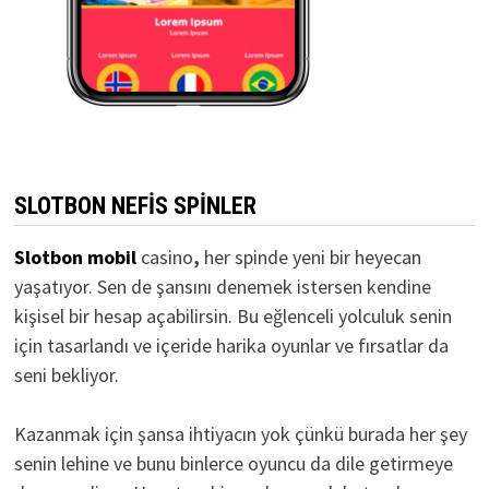
SLOTBON NEFİS SPİNLER
Slotbon mobil
casino
,
her spinde yeni bir heyecan
yaşatıyor. Sen de şansını denemek istersen kendine
kişisel bir hesap açabilirsin. Bu eğlenceli yolculuk senin
için tasarlandı ve içeride harika oyunlar ve fırsatlar da
seni bekliyor.
Kazanmak için şansa ihtiyacın yok çünkü burada her şey
senin lehine ve bunu binlerce oyuncu da dile getirmeye