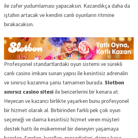
ile zafer yudumlaması yapacaksın. Kazandıkça daha da
iştahın artacak ve kendini canlı oyunların ritmine
bırakacaksın.
Profesyonel standartlardaki oyun sistemi ve sürekli
canlı casino imkanı sunan yapısı ile kesintisiz adrenalin
ve sınırsız kazanma şansı tamamen burada.
Slotbon
sınırsız casino sitesi
ile benzerlerini bir kenara at.
Heyecan ve kazancı birlikte yaşarken bunu profesyonel
bir hizmet olarak al. Birbirinden farklı pek çok oyun
seçeneği ve daima kesintisiz hizmet veren müşteri
destek hattı ile mükemmel bir deneyim yaşamaya
hazırlan. Sınırları, kuralları, prosedürleri, daima kasa