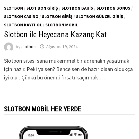
SLOTBON
/
SLOT BON GIRIŞ
/
SLOTBON BAHIS
/
SLOTBON BONUS
/
SLOTBON CASINO
/
SLOTBON GIRIŞ
/
SLOTBON GÜNCEL GIRIŞ
/
SLOTBON KAYIT OL
/
SLOTBON MOBIL
Slotbon ile Heyecana Kazanç Kat
by
slotbon
Ağustos 19, 2024
Slotbon sitesi sana mükemmel bir adrenalin yaşatmak
için hazır. Peki ya sen? Bence sen de hazır olsan oldukça
iyi olur. Çünkü bu önemli fırsatı kaçırmak …
SLOTBON MOBİL HER YERDE