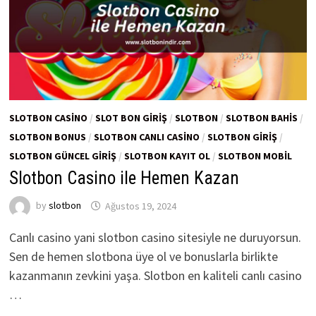
SLOTBON CASINO
/
SLOT BON GIRIŞ
/
SLOTBON
/
SLOTBON BAHIS
/
SLOTBON BONUS
/
SLOTBON CANLI CASINO
/
SLOTBON GIRIŞ
/
SLOTBON GÜNCEL GIRIŞ
/
SLOTBON KAYIT OL
/
SLOTBON MOBIL
Slotbon Casino ile Hemen Kazan
by
slotbon
Ağustos 19, 2024
Canlı casino yani slotbon casino sitesiyle ne duruyorsun.
Sen de hemen slotbona üye ol ve bonuslarla birlikte
kazanmanın zevkini yaşa. Slotbon en kaliteli canlı casino
…