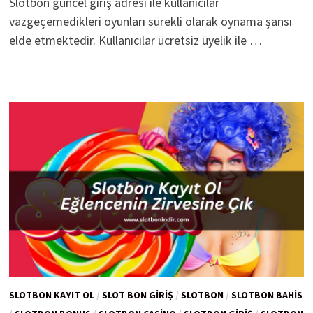
Slotbon güncel giriş adresi ile kullanıcılar
vazgeçemedikleri oyunları sürekli olarak oynama şansı
elde etmektedir. Kullanıcılar ücretsiz üyelik ile …
SLOTBON KAYIT OL
/
SLOT BON GIRIŞ
/
SLOTBON
/
SLOTBON BAHIS