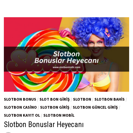
SLOTBON BONUS
/
SLOT BON GIRIŞ
/
SLOTBON
/
SLOTBON BAHIS
/
SLOTBON CASINO
/
SLOTBON GIRIŞ
/
SLOTBON GÜNCEL GIRIŞ
/
SLOTBON KAYIT OL
/
SLOTBON MOBIL
Slotbon Bonuslar Heyecanı