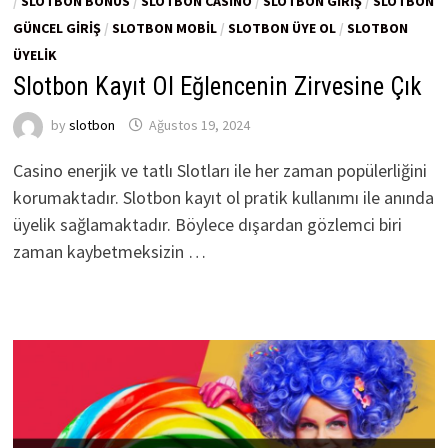
/
SLOTBON BONUS
/
SLOTBON CASINO
/
SLOTBON GIRIŞ
/
SLOTBON
GÜNCEL GIRIŞ
/
SLOTBON MOBIL
/
SLOTBON ÜYE OL
/
SLOTBON
ÜYELIK
Slotbon Kayıt Ol Eğlencenin Zirvesine Çık
by
slotbon
Ağustos 19, 2024
Casino enerjik ve tatlı Slotları ile her zaman popülerliğini
korumaktadır. Slotbon kayıt ol pratik kullanımı ile anında
üyelik sağlamaktadır. Böylece dışardan gözlemci biri
zaman kaybetmeksizin …